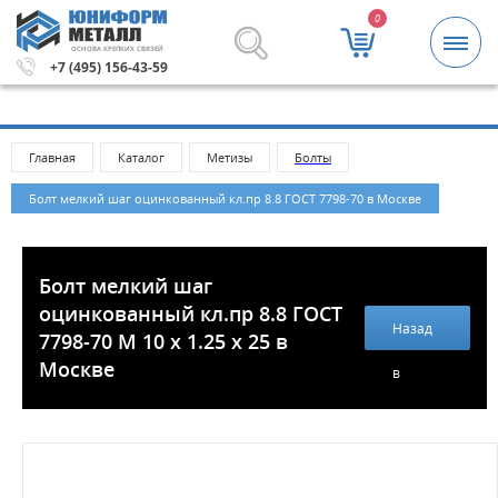
0
ОСНОВА КРЕПКИХ СВЯЗЕЙ
 рублей.
Метизы и крепежные изделия оптом. Минимальн
+7 (495) 156-43-59
Главная
Каталог
Метизы
Болты
Болт мелкий шаг оцинкованный кл.пр 8.8 ГОСТ 7798-70 в Москве
Болт мелкий шаг
оцинкованный кл.пр 8.8 ГОСТ
Назад
7798-70 М 10 х 1.25 х 25 в
Москве
в
каталог