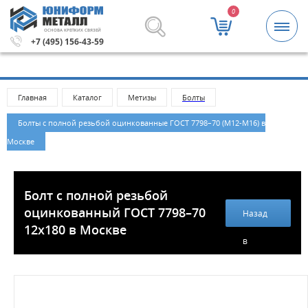
0
ОСНОВА КРЕПКИХ СВЯЗЕЙ
блей.
Метизы и крепежные изделия оптом. Минимальная 
+7 (495) 156-43-59
Главная
Каталог
Метизы
Болты
Болты с полной резьбой оцинкованные ГОСТ 7798–70 (М12-М16) в
Москве
Болт с полной резьбой
оцинкованный ГОСТ 7798–70
Назад
12х180 в Москве
в
каталог