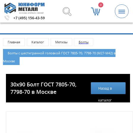
0
ОСНОВА КРЕПКИХ СВЯЗЕЙ
блей.
Метизы и крепежные изделия оптом. Минимальная 
+7 (495) 156-43-59
Главная
Каталог
Метизы
Болты
Болты с шестигранной головкой ГОСТ 7805-70, 7798-70 (М27-М42) в
Москве
30х90 Болт ГОСТ 7805-70,
Назад в
7798-70 в Москве
каталог