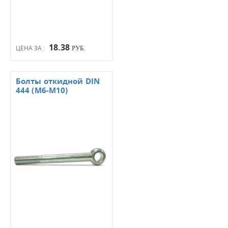
18.38
ЦЕНА ЗА :
РУБ.
Болты откидной DIN
444 (М6-М10)