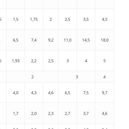
5
1,5
1,75
2
2,5
3,5
4,5
6
6,5
7,4
9,2
11,0
14,5
18,0
5
1,93
2,2
2,5
3
4
5
2
3
4
8
4,0
4,3
4,6
6,5
7,5
9,7
5
1,7
2,0
2,3
2,7
3,7
4,6