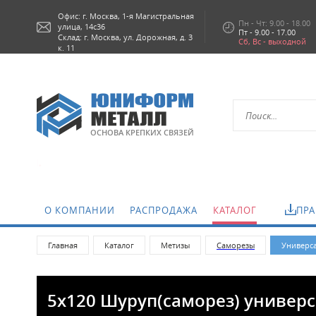
Офис: г.
Москва,
1-я Магистральная
Пн - Чт: 9.00 - 18.00
улица, 14с36
Пт - 9.00 - 17.00
Склад: г. Москва, ул. Дорожная, д. 3
Сб, Вс - выходной
к. 11
ОСНОВА КРЕПКИХ СВЯЗЕЙ
О КОМПАНИИ
РАСПРОДАЖА
КАТАЛОГ
ПРА
Главная
Каталог
Метизы
Саморезы
Универса
5х120 Шуруп(саморез) универс