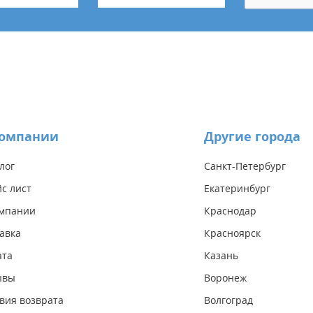
компании
Другие города
лог
Санкт-Петербург
с лист
Екатеринбург
омпании
Краснодар
авка
Красноярск
ата
Казань
ывы
Воронеж
вия возврата
Волгоград