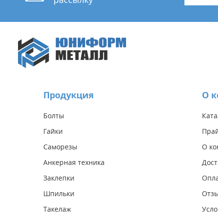
Продукция
О 
Болты
Ката
Гайки
Прай
Саморезы
О к
Анкерная техника
Дост
Заклепки
Опл
Шпильки
Отз
Такелаж
Усло