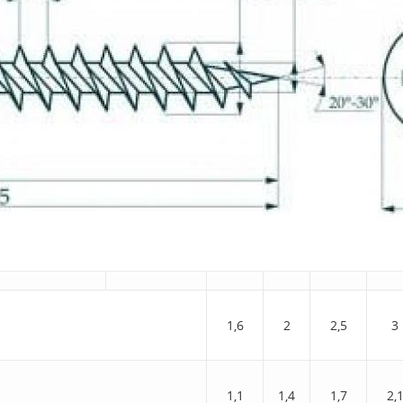
1,6
2
2,5
3
1,1
1,4
1,7
2,