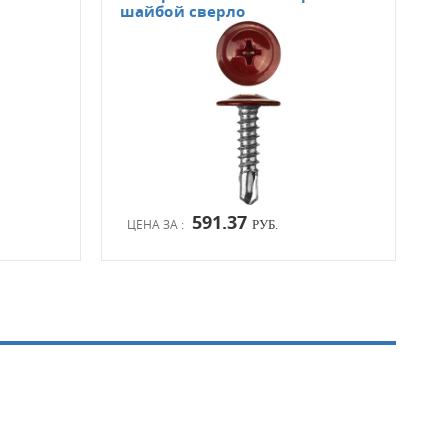
шайбой сверло
шай
591.37
ЦЕНА ЗА :
ЦЕН
РУБ.