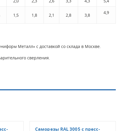
7
2,0
2,3
2,6
3,3
4,3
5,4
4,9
4
1,5
1,8
2,1
2,8
3,8
ниформ Металл» с доставкой со склада в Москве.
арительного сверления.
есс-
Саморезы RAL 3005 с пресс-
Сам