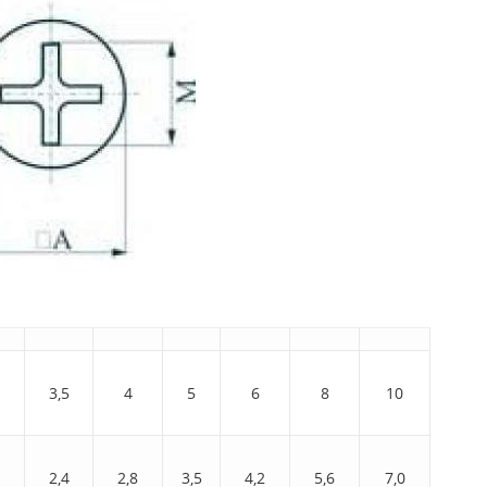
3,5
4
5
6
8
10
1
2,4
2,8
3,5
4,2
5,6
7,0