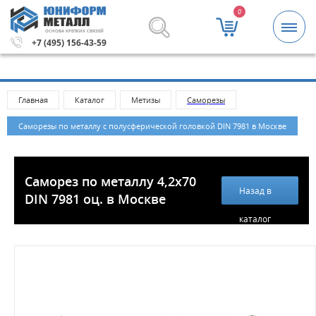
0
ОСНОВА КРЕПКИХ СВЯЗЕЙ
етизы и крепежные изделия оптом. Минимальная сумма
+7 (495) 156-43-59
Главная
Каталог
Метизы
Саморезы
Саморезы по металлу с полусферической головкой DIN 7981 в Москве
Саморез по металлу 4,2х70
Назад в
DIN 7981 оц. в Москве
каталог