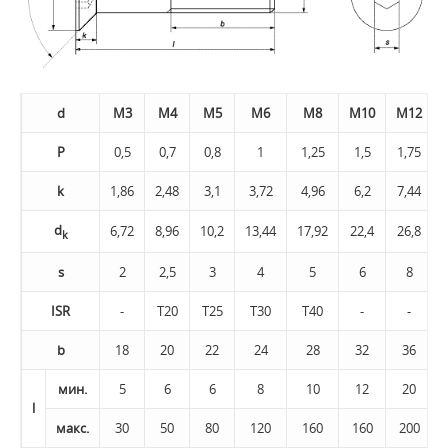
d
M3
M4
M5
M6
M8
M10
M12
P
0,5
0,7
0,8
1
1,25
1,5
1,75
k
1,86
2,48
3,1
3,72
4,96
6,2
7,44
d
6,72
8,96
10,2
13,44
17,92
22,4
26,8
k
s
2
2,5
3
4
5
6
8
ISR
-
Т20
Т25
Т30
Т40
-
-
b
18
20
22
24
28
32
36
мин.
5
6
6
8
10
12
20
l
макс.
30
50
80
120
160
160
200