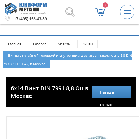
0
ОСНОВА КРЕПКИХ СВЯЗЕЙ
блей.
Метизы и крепежные изделия оптом. Минимальная 
+7 (495) 156-43-59
Главная
Каталог
Метизы
Винты
Винты с потайной головкой и внутренним шестигранником кл.пр 8.8 DIN
7991 (ISO 10642) в Москве
6х14 Винт DIN 7991 8,8 Оц в
Назад в
Москве
каталог