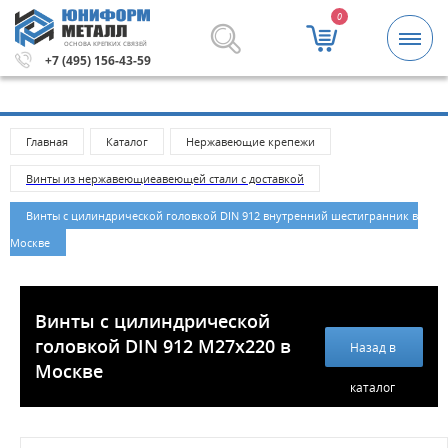
0
ОСНОВА КРЕПКИХ СВЯЗЕЙ
лей.
Метизы и крепежные изделия оптом. Минимальная 
+7 (495) 156-43-59
Главная
Каталог
Нержавеющие крепежи
Винты из нержавеющиеавеющей стали с доставкой
Винты с цилиндрической головкой DIN 912 внутренний шестигранник в
Москве
Винты с цилиндрической
головкой DIN 912 M27x220 в
Назад в
Москве
каталог