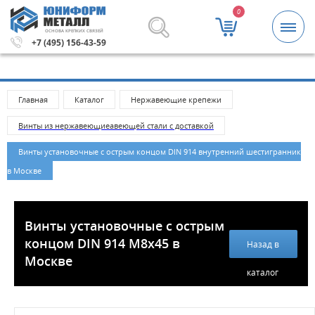
0
ОСНОВА КРЕПКИХ СВЯЗЕЙ
лей.
Метизы и крепежные изделия оптом. Минимальная с
+7 (495) 156-43-59
Главная
Каталог
Нержавеющие крепежи
Винты из нержавеющиеавеющей стали с доставкой
Винты установочные с острым концом DIN 914 внутренний шестигранник
в Москве
Винты установочные с острым
концом DIN 914 M8x45 в
Назад в
Москве
каталог