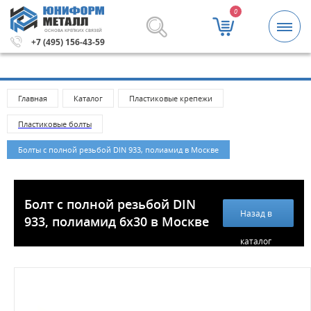
0
ОСНОВА КРЕПКИХ СВЯЗЕЙ
 рублей.
Метизы и крепежные изделия оптом. Минимальн
+7 (495) 156-43-59
Главная
Каталог
Пластиковые крепежи
Пластиковые болты
Болты с полной резьбой DIN 933, полиамид в Москве
Болт с полной резьбой DIN
Назад в
933, полиамид 6x30 в Москве
каталог