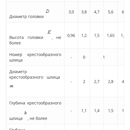
3,0
3,8
4,7
5,6
6,5
Диаметр головки
0,96
1,2
1,5
1,65
1,93
Высота головки
, не
более
Номер крестообразного
-
0
1
шлица
Диаметр
крестообразного шлица
-
2
2,7
2,8
4,0
Глубина крестообразного
-
1,1
1,4
1,5
1,7
шлица
, не более
Глубина