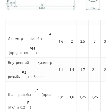
Диаметр резьбы
1,6
2
2,5
3
3,5
(пред. откл.
)
Внутренний диаметр
1,1
1,4
1,7
2,1
2,4
резьбы
, не более
Шаг резьбы
(пред.
0,8
1,0
1,25
1,25
1,5
откл. ± 0,2
)