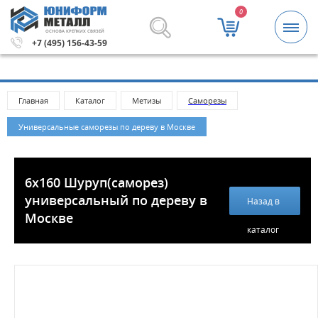
0
ОСНОВА КРЕПКИХ СВЯЗЕЙ
й.
Метизы и крепежные изделия оптом. Минимальная сум
+7 (495) 156-43-59
Главная
Каталог
Метизы
Саморезы
Универсальные саморезы по дереву в Москве
6х160 Шуруп(саморез)
универсальный по дереву в
Назад в
Москве
каталог